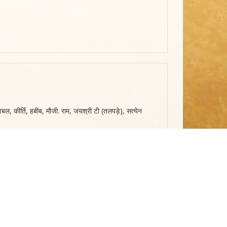
बल, कीर्ति, हबीब, मौजी. राम, जयश्री टी (तलपड़े), सत्येन
ा, बलदेव