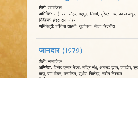
शैली:
सामाजिक
अभिनेता:
आई. एस. जोहर, महमूद, सिम्मी, सुरेंद्र नाथ, कमल कपूर, म
निर्देशक:
इंद्रा सेन जोहर
अभिनेत्री:
सोनिया साहनी, सुलोचना, लीला चिटनीस
जानदार (1979)
शैली:
सामाजिक
अभिनेता:
विनोद कुमार मेहरा, महेंद्र संधू, अमज़द ख़ान, जगदीप, सु
कप्पू, राम मोहन, मनमोहन, सुधीर, जितेंद्र, नवीन निश्चल
निर्देशक:
एस. के. लूथरा
अभिनेत्री:
बिंदिया गोस्वामी, अरुणा ईरानी, निरूपा रॉय, पद्मा खन्ना
जलन (1978)
शैली:
सामाजिक
अभिनेता:
आई. एस. जोहर, अंबिका जोहर, आनंद सोएन, पंकज, महमूद
निर्देशक:
एच. ए. राही