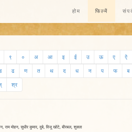
होम
फिल्में
संपर
९
०
अ
आ
इ
ई
उ
ऊ
ए
ऐ
ड
ढ
ण
त
थ
द
ध
न
प
फ
ब
्
श्र
 राम मोहन, सुधीर कुमार, दुबे, विजू खोटे, बीरबल, शुक्ला