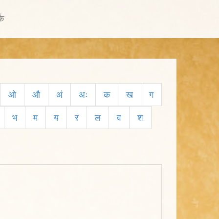
्क
ओ
औ
अं
अः
क
ख
ग
भ
म
य
र
ल
व
श