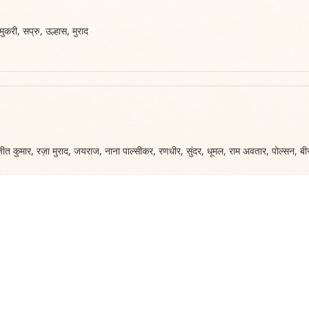
ुकरी, सप्रु, उल्हास, मुराद
जीत कुमार, रज़ा मुराद, जयराज, नाना पाल्सीकर, रणधीर, सुंदर, धूमल, राम अवतार, पोल्सन, बीर
, उर्मिला भट्ट, कोमिला विर्क, शीतल
, मनमोहन, इम्तियाज़, राजन हक्सर, राज मेहरा, इफ्तिखार, आशी, फज़ल ख़ान, अनिल सक्सेन