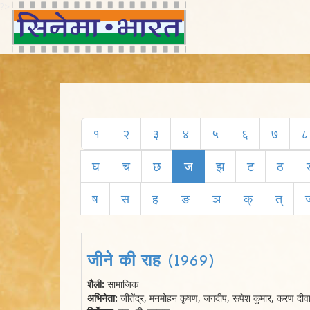
?>
१
२
३
४
५
६
७
८
घ
च
छ
ज
झ
ट
ठ
ष
स
ह
ङ
ञ
क्
त्
ज
जीने की राह (1969)
शैली:
सामाजिक
अभिनेता:
जीतेंद्र, मनमोहन कृषण, जगदीप, रूपेश कुमार, करण दीवान,